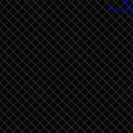
歌
マクロスSho