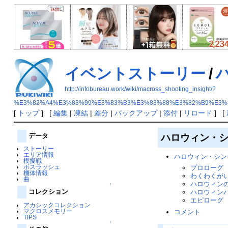
イベントストーリー
/
http://infobureau.work/wiki/macross_shooting_insight/?
%E3%82%A4%E3%83%99%E3%83%B3%E3%83%88%E3%82%B9%E3%
[
トップ
] [
編集
|
凍結
|
差分
|
バックアップ
|
添付
|
リロード
] [
ハロウィン・
データ
ストーリー
エリア情報
ハロウィン・シン
模擬戦
ボスラッシュ
プロローグ
機体情報
わくわくが
曲
ハロウィン
↑
コレクション
ハロウィン
エピローグ
アカシックコレクション
マクロスメモリー
コメント
TIPS
↑