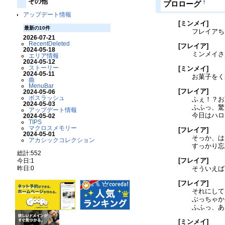
その他
†
プロローグ
アップデート情報
[ミンメイ]
最新の10件
フレイアち
2026-07-21
RecentDeleted
[フレイア]
2024-05-18
ミンメイさ
エリア情報
2024-05-12
ストーリー
[ミンメイ]
2024-05-11
お菓子をく
曲
MenuBar
[フレイア]
2024-05-06
ボスラッシュ
ふぇ！？お
2024-05-03
ふふっ、驚
アップデート情報
今日はハロ
2024-05-02
TIPS
マクロスメモリー
[フレイア]
2024-05-01
そっか、は
アカシックコレクション
すっかり忘
総計:552
[フレイア]
今日:1
昨日:0
そういえば
[フレイア]
それにして
ぶっちゃか
ふふっ、あ
[ミンメイ]