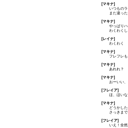
[マキナ]
いつものラ
また違った
[マキナ]
やっぱりハ
わくわくし
[レイナ]
わくわく
[マキナ]
フレフレも
[マキナ]
あれれ？
[マキナ]
おーいい、
[フレイア]
ほ、ほいな
[マキナ]
どうかした
さっきまで
[フレイア]
いえ！全然