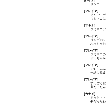
[レイナ]
リンゴ
[フレイア]
そんで、デ
ウミネコに
[マキナ]
ウミネコ(ﾟ∇
[フレイア]
リンゴのワ
ぶっちゃお
[フレイア]
ウミネコの
ぶっちゃか
[フレイア]
でも、みん
一緒に歌え
[フレイア]
すっごく寂
夢だったんよ
[カナメ]
えっと・・
夢だったわ