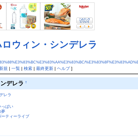
ハロウィン・シンデレラ
83%88%E3%83%BC%E3%83%AA%E3%83%BC/%E3%83%8F%E3%83%AD%
新規
|
一覧
|
検索
|
最終更新
|
ヘルプ
]
シンデレラ
†
デレラ
いっぱい
の夢
パーティーライブ