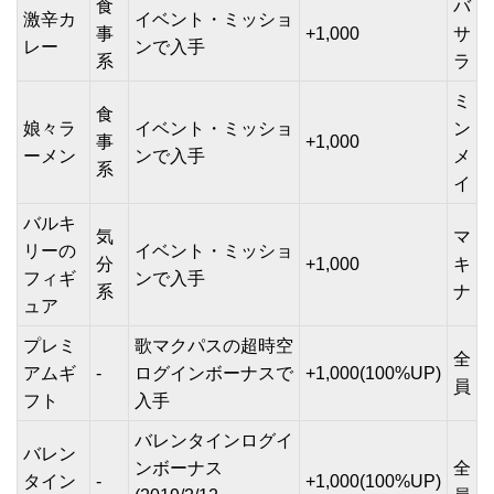
食
バ
激辛カ
イベント・ミッショ
事
+1,000
サ
レー
ンで入手
系
ラ
ミ
食
娘々ラ
イベント・ミッショ
ン
事
+1,000
ーメン
ンで入手
メ
系
イ
バルキ
気
マ
リーの
イベント・ミッショ
分
+1,000
キ
フィギ
ンで入手
系
ナ
ュア
プレミ
歌マクパスの超時空
全
アムギ
-
ログインボーナスで
+1,000(100%UP)
員
フト
入手
バレンタインログイ
バレン
ンボーナス
全
タイン
-
+1,000(100%UP)