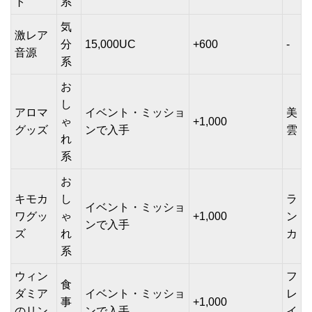
ト
系
気
激レア
分
15,000UC
+600
-
音源
系
お
し
アロマ
イベント・ミッショ
美
ゃ
+1,000
グッズ
ンで入手
雲
れ
系
お
キモカ
し
ラ
イベント・ミッショ
ワグッ
ゃ
+1,000
ン
ンで入手
ズ
れ
カ
系
ウィン
フ
食
ダミア
イベント・ミッショ
レ
事
+1,000
のリン
ンで入手
イ