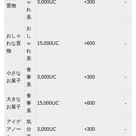
ゃ
3,000UC
+300
-
置物
れ
系
お
おしゃ
し
れな置
ゃ
15,000UC
+600
-
物
れ
系
食
小さな
事
3,000UC
+300
-
お菓子
系
食
大きな
事
15,000UC
+600
-
お菓子
系
アイデ
気
アノー
分
3,000UC
+300
-