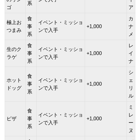
系
ゴ
ア
食
カ
極上お
イベント・ミッショ
事
+1,000
ナ
つまみ
ンで入手
系
メ
食
レ
生のク
イベント・ミッショ
事
+1,000
イ
ラゲ
ンで入手
系
ナ
シ
食
ホット
イベント・ミッショ
ェ
事
+1,000
ドッグ
ンで入手
リ
系
ル
ミ
食
イベント・ミッショ
レ
ピザ
事
+1,000
ンで入手
ー
系
ヌ