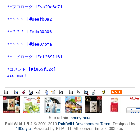
**プロローグ [#va20a6a7]
**？？？ [#ueefb0a2]
**？？？ [#vda80306]
**？？？ [#dee07bfa]
**エピローグ [#qf3691f6]
*コメント [#i865f12c]
#comment
Site admin:
anonymous
PukiWiki 1.5.2
© 2001-2019
PukiWiki Development Team
. Designed by
180style
. Powered by PHP . HTML convert time: 0.003 sec.