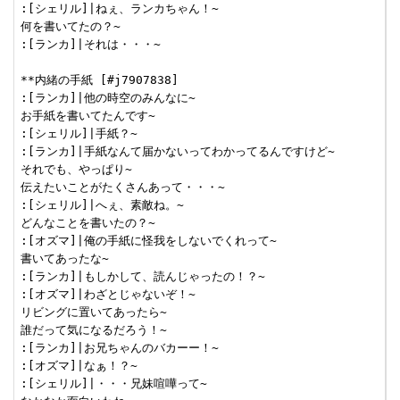
:[シェリル]|ねぇ、ランカちゃん！~

何を書いてたの？~

:[ランカ]|それは・・・~

**内緒の手紙 [#j7907838]

:[ランカ]|他の時空のみんなに~

お手紙を書いてたんです~

:[シェリル]|手紙？~

:[ランカ]|手紙なんて届かないってわかってるんですけど~

それでも、やっぱり~

伝えたいことがたくさんあって・・・~

:[シェリル]|へぇ、素敵ね。~

どんなことを書いたの？~

:[オズマ]|俺の手紙に怪我をしないでくれって~

書いてあったな~

:[ランカ]|もしかして、読んじゃったの！？~

:[オズマ]|わざとじゃないぞ！~

リビングに置いてあったら~

誰だって気になるだろう！~

:[ランカ]|お兄ちゃんのバカーー！~

:[オズマ]|なぁ！？~

:[シェリル]|・・・兄妹喧嘩って~
