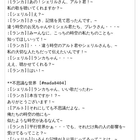
:[ランカ]|あの！シェリルさん、アルト君！~

私の歌を聴いてくれますか？~

:[シェリル]|え？~

:[ランカ]|さっき、記憶を見て思ったんです。~

違う時空のお兄ちゃんやミシェル君たち、ブレラさん・・・~

:[ランカ]|みーんなに、こっちの時空の私たちのことも~

知ってほしいって！~

:[ランカ]|・・・違う時空のアルト君やシェリルさんも、~

私の大切な人たちだって伝えたいんです！~

:[シェリル]|ランカちゃん・・・~

ええ、聴かせてくれる？~

:[ランカ]|はい！~

**不思議な世界 [#mada8404]

:[シェリル]|ランカちゃん、いい歌だったわ~

:[ランカ]|本当ですか！？~

ありがとうございます！~

:[アルト]|それにしても不思議だよな。~

俺たちの時空の他にも~

似たような時空があるなんて~

:[ランカ]|平行世界かぁ・・・でも、それだけ鳥の人の影響を~

受けてるってこと？~

:[シェリル]|いろんな記憶が入り混じってるってことは、~
