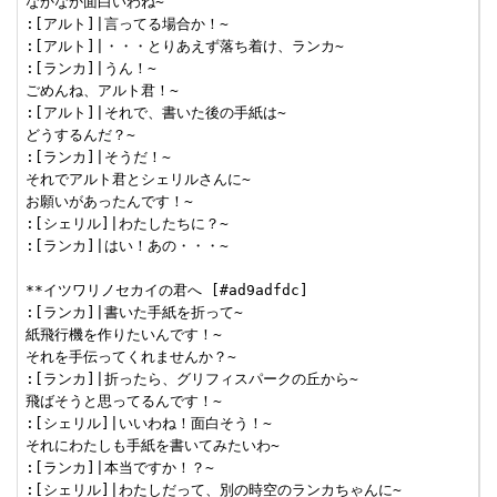
なかなか面白いわね~

:[アルト]|言ってる場合か！~

:[アルト]|・・・とりあえず落ち着け、ランカ~

:[ランカ]|うん！~

ごめんね、アルト君！~

:[アルト]|それで、書いた後の手紙は~

どうするんだ？~

:[ランカ]|そうだ！~

それでアルト君とシェリルさんに~

お願いがあったんです！~

:[シェリル]|わたしたちに？~

:[ランカ]|はい！あの・・・~

**イツワリノセカイの君へ [#ad9adfdc]

:[ランカ]|書いた手紙を折って~

紙飛行機を作りたいんです！~

それを手伝ってくれませんか？~

:[ランカ]|折ったら、グリフィスパークの丘から~

飛ばそうと思ってるんです！~

:[シェリル]|いいわね！面白そう！~

それにわたしも手紙を書いてみたいわ~

:[ランカ]|本当ですか！？~

:[シェリル]|わたしだって、別の時空のランカちゃんに~
