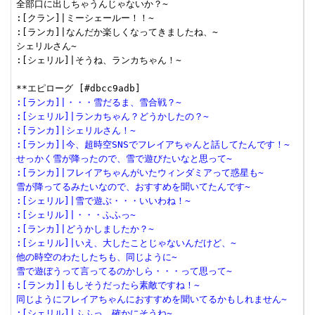
全部口に出しちゃうんじゃないか？~

:[クラン]|ミーシェールー！！~

:[ランカ]|なんだか楽しくなってきましたね、~

シェリルさん~

:[シェリル]|そうね、ランカちゃん！~

:[ランカ]|・・・雪だるま、雪合戦？~
:[シェリル]|ランカちゃん？どうかしたの？~
:[ランカ]|シェリルさん！~
:[ランカ]|今、超時空SNSでフレイアちゃんと話してたんです！~
せっかく雪が降ったので、雪で遊びたいなと思って~
:[ランカ]|フレイアちゃんがいたウィンダミアって惑星も~
雪が降ってるみたいなので、おすすめを聞いてたんです~
:[シェリル]|雪で遊ぶ・・・いいわね！~
:[シェリル]|・・・ふふっ~
:[ランカ]|どうかしましたか？~
:[シェリル]|いえ、大したことじゃないんだけど、~
他の時空のわたしたちも、同じように~
雪で遊ぼうって言ってるのかしら・・・って思って~
:[ランカ]|もしそうだったら素敵ですね！~
同じようにフレイアちゃんにおすすめを聞いてるかもしれません~
:[シェリル]|ふふっ、確かにそうね~