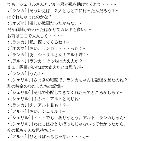
でも、シェリルさんとアルト君が私を助けてくれて・・・~

:[ランカ]|そういえば、２人ともどこに行ったんだろう？~

はぐれちゃったのかな？~

:[オズマ]|激しい戦闘だったからな。~

だが戦闘が終わったばかりでガレキも多い。~

お前はここで大人しく・・・~

:[ランカ]|私、探してくるね！~

:[オズマ]|おい、ランカ！・・・ったく~

:[ランカ]|あ、シェリルさん！アルト君！~

:[アルト]|ランカ！そっちは大丈夫か？~

まぁ、隊長がいれば大丈夫だとは思うが~

:[ランカ]|うん！~

:[シェリル]|さっきの戦闘で、ランカちゃんも記憶を見たのね？~

別の時空のわたしたちの記憶~

:[シェリル]|それで心配してきてくれたってところかしら？~

:[シェリル]|ふふっ！アルトと同じね~

:[ランカ]|え、アルト君も！？~

:[アルト]|おい、シェリル！~

:[シェリル]|・・・でも、ありがとう。アルト、ランカちゃん~

:[シェリル]|わたしはひとりぼっちじゃないってわかったから。~

今の私もそんな気持ちよ~

:[アルト]|ひとりぼっちじゃない・・・か~
