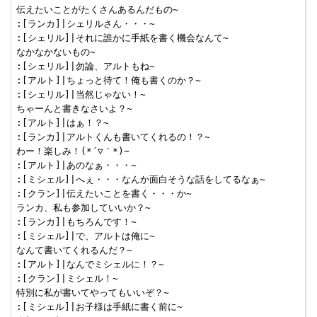
伝えたいことがたくさんあるんだもの~

:[ランカ]|シェリルさん・・・~

:[シェリル]|それに誰かに手紙を書く機会なんて~

なかなかないもの~

:[シェリル]|勿論、アルトもね~

:[アルト]|ちょっと待て！俺も書くのか？~

:[シェリル]|当然じゃない！~

ちゃーんと書きなさいよ？~

:[アルト]|はぁ！？~

:[ランカ]|アルトくんも書いてくれるの！？~

わー！楽しみ！(*´▽｀*)~

:[アルト]|あのなぁ・・・~

:[ミシェル]|へぇ・・・なんか面白そうな話をしてるなぁ~

:[クラン]|伝えたいことを書く・・・か~

ランカ、私も参加していいか？~

:[ランカ]|もちろんです！~

:[ミシェル]|で、アルトは俺に~

なんて書いてくれるんだ？~

:[アルト]|なんでミシェルに！？~

:[クラン]|ミシェル！~

特別に私が書いてやってもいいぞ？~

:[ミシェル]|お子様は手紙に書く前に~
