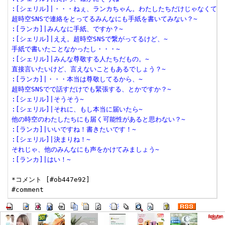
:[シェリル]|・・・ねぇ、ランカちゃん。わたしたちだけじゃなくて~
超時空SNSで連絡をとってるみんなにも手紙を書いてみない？~
:[ランカ]|みんなに手紙、ですか？~
:[シェリル]|ええ。超時空SNSで繋がってるけど、~
手紙で書いたことなかったし・・・~
:[シェリル]|みんな尊敬する人たちだもの。~
直接言いたいけど、言えないこともあるでしょう？~
:[ランカ]|・・・本当は尊敬してるから、~
超時空SNSでで話すだけでも緊張する、とかですか？~
:[シェリル]|そうそう~
:[シェリル]|それに、もし本当に届いたら~
他の時空のわたしたちにも届く可能性があると思わない？~
:[ランカ]|いいですね！書きたいです！~
:[シェリル]|決まりね！~
それじゃ、他のみんなにも声をかけてみましょう~
:[ランカ]|はい！~
*コメント [#ob447e92]
