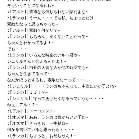
そういうことになるわね~

:[アルト]|普通なら信じられない話だよな~

:[ランカ]|うーん・・・でも私、ちょっとだけ~

素敵だなって思っちゃった~

:[アルト]|素敵？何がだ？~

:[ランカ]|もちろん、良くないことだって~

ちゃんとわかってるよ！~

でも・・・~

:[ランカ]|いろんな時空のアルト君や~

シェリルさんと会えるんだよ！~

:[ランカ]|自分の大切な人が他の時空でも~

ちゃんと生きてるって~

なんかほっとするし、素敵だなーって・・・~

:[シェリル]|・・・ランカちゃんって、本当にいい子よね~

:[ランカ]|ええ！？~

:[シェリル]|守ってあげたくなるっていうか・・・~

ねぇ、アルト？~

:[アルト]|ノーコメント~

:[オズマ]|ああ、ランカは昔からいい子だ~

:[オズマ]|さっきも、一生懸命~

何かを書いていると思ったら・・・~

:[ランカ]|ちょっと、お兄ちゃん！~
