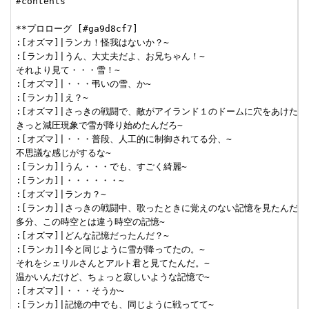
#contents

**プロローグ [#ga9d8cf7]

:[オズマ]|ランカ！怪我はないか？~

:[ランカ]|うん、大丈夫だよ、お兄ちゃん！~

それより見て・・・雪！~

:[オズマ]|・・・弔いの雪、か~

:[ランカ]|え？~

:[オズマ]|さっきの戦闘で、敵がアイランド１のドームに穴をあけたんだ
きっと減圧現象で雪が降り始めたんだろ~

:[オズマ]|・・・普段、人工的に制御されてる分、~

不思議な感じがするな~

:[ランカ]|うん・・・でも、すごく綺麗~

:[ランカ]|・・・・・・~

:[オズマ]|ランカ？~

:[ランカ]|さっきの戦闘中、歌ったときに覚えのない記憶を見たんだ。~
多分、この時空とは違う時空の記憶~

:[オズマ]|どんな記憶だったんだ？~

:[ランカ]|今と同じように雪が降ってたの。~

それをシェリルさんとアルト君と見てたんだ。~

温かいんだけど、ちょっと寂しいような記憶で~

:[オズマ]|・・・そうか~

:[ランカ]|記憶の中でも、同じように戦ってて~
