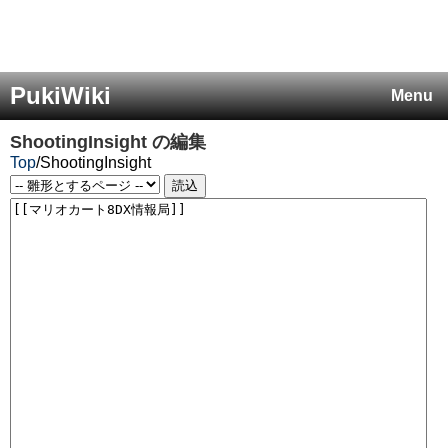
PukiWiki
Menu
ShootingInsight
の編集
Top
/
ShootingInsight