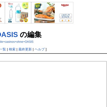
OASIS
の編集
obile+casinos+ohne+OASIS
一覧
|
検索
|
最終更新
|
ヘルプ
]