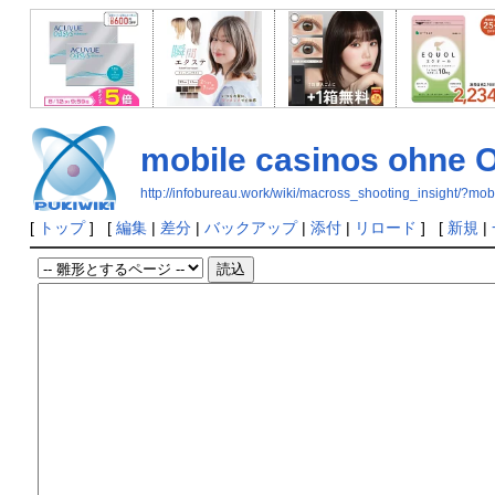
mobile casinos ohne 
http://infobureau.work/wiki/macross_shooting_insight/?m
[
トップ
] [
編集
|
差分
|
バックアップ
|
添付
|
リロード
] [
新規
|