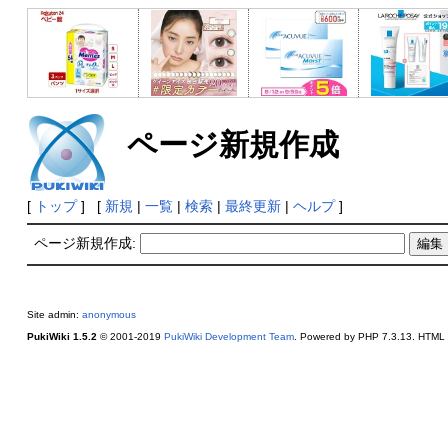
ページ新規作成
[
トップ
] [
新規
|
一覧
|
検索
|
最終更新
|
ヘルプ
]
ページ新規作成:
Site admin:
anonymous
PukiWiki 1.5.2
© 2001-2019
PukiWiki Development Team
. Powered by PHP 7.3.13. HTML c