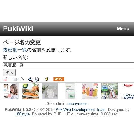
PukiWiki
Menu
ページ名の変更
親密度一覧
の名前を変更します。
新しい名前:
Site admin:
anonymous
PukiWiki 1.5.2
© 2001-2019
PukiWiki Development Team
. Designed by
180style
. Powered by PHP . HTML convert time: 0.008 sec.