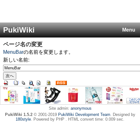
PukiWiki
Menu
ページ名の変更
MenuBar
の名前を変更します。
新しい名前:
Site admin:
anonymous
PukiWiki 1.5.2
© 2001-2019
PukiWiki Development Team
. Designed by
180style
. Powered by PHP . HTML convert time: 0.009 sec.