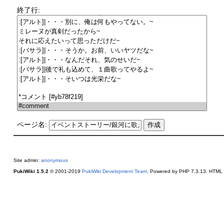
終了行:
ページ名:
Site admin:
anonymous
PukiWiki 1.5.2
© 2001-2019
PukiWiki Development Team
. Powered by PHP 7.3.13. HTML c