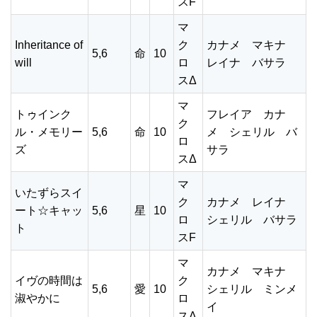
スF
マ
Inheritance of
ク
カナメ マキナ
5,6
命
10
will
ロ
レイナ バサラ
スΔ
マ
トゥインク
フレイア カナ
ク
ル・メモリー
5,6
命
10
メ シェリル バ
ロ
ズ
サラ
スΔ
マ
いたずらスイ
ク
カナメ レイナ
ート☆キャッ
5,6
星
10
ロ
シェリル バサラ
ト
スF
マ
カナメ マキナ
イヴの時間は
ク
5,6
愛
10
シェリル ミンメ
淑やかに
ロ
イ
スΔ