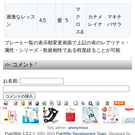
マ
過激なレッス
ク
カナメ マキナ
4,5
愛
5
ン
ロ
レイナ バサラ
スΔ
プレート一覧の表示順変更画面で上記の表のレアリティ・
属性・シリーズ・歌姫相性である程度絞ることが可能
↑
コメント
†
お名前:
Site admin:
anonymous
PukiWiki 1.5.2
© 2001-2019
PukiWiki Development Team
. Designed by