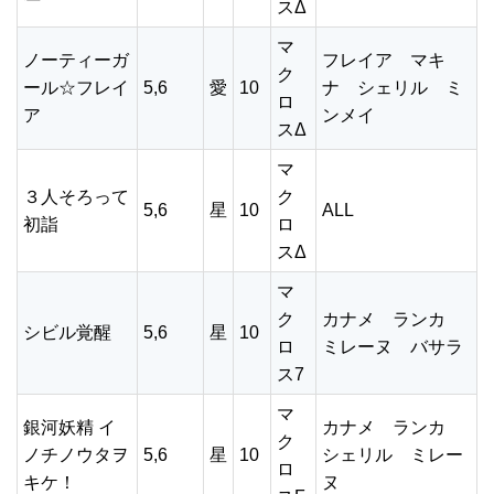
スΔ
マ
ノーティーガ
フレイア マキ
ク
ール☆フレイ
5,6
愛
10
ナ シェリル ミ
ロ
ア
ンメイ
スΔ
マ
３人そろって
ク
5,6
星
10
ALL
初詣
ロ
スΔ
マ
ク
カナメ ランカ
シビル覚醒
5,6
星
10
ロ
ミレーヌ バサラ
ス7
マ
銀河妖精 イ
カナメ ランカ
ク
ノチノウタヲ
5,6
星
10
シェリル ミレー
ロ
キケ！
ヌ