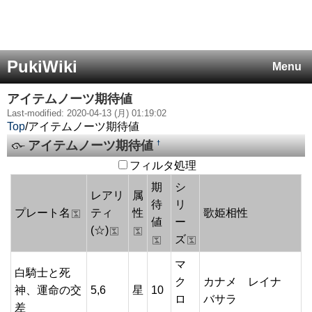
PukiWiki
Menu
アイテムノーツ期待値
Last-modified: 2020-04-13 (月) 01:19:02
Top
/
アイテムノーツ期待値
アイテムノーツ期待値
†
フィルタ処理
期
シ
レアリ
属
待
リ
プレート名
ティ
性
歌姫相性
値
ー
(☆)
ズ
マ
白騎士と死
ク
カナメ レイナ
神、運命の交
5,6
星
10
ロ
バサラ
差