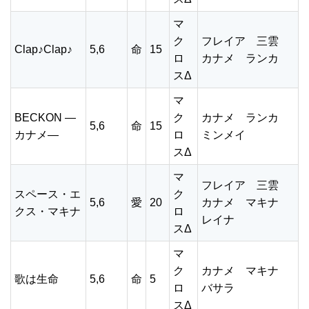
マ
ク
フレイア 三雲
Clap♪Clap♪
5,6
命
15
ロ
カナメ ランカ
スΔ
マ
BECKON ―
ク
カナメ ランカ
5,6
命
15
カナメ―
ロ
ミンメイ
スΔ
マ
フレイア 三雲
スペース・エ
ク
5,6
愛
20
カナメ マキナ
クス・マキナ
ロ
レイナ
スΔ
マ
ク
カナメ マキナ
歌は生命
5,6
命
5
ロ
バサラ
スΔ