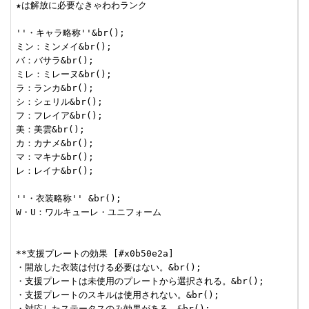
★は解放に必要なきゃわわランク

''・キャラ略称''&br();

ミン：ミンメイ&br();

バ：バサラ&br();

ミレ：ミレーヌ&br();

ラ：ランカ&br();

シ：シェリル&br();

フ：フレイア&br();

美：美雲&br();

カ：カナメ&br();

マ：マキナ&br();

レ：レイナ&br();

''・衣装略称'' &br();

W・U：ワルキューレ・ユニフォーム

**支援プレートの効果 [#x0b50e2a]

・開放した衣装は付ける必要はない。&br();

・支援プレートは未使用のプレートから選択される。&br();

・支援プレートのスキルは使用されない。&br();

・対応したステータスのみ効果がある。&br();
