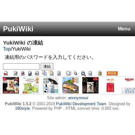
PukiWiki
Menu
YukiWiki
の凍結
Top
/
YukiWiki
凍結用のパスワードを入力してください。
Site admin:
anonymous
PukiWiki 1.5.2
© 2001-2019
PukiWiki Development Team
. Designed by
180style
. Powered by PHP . HTML convert time: 0.002 sec.